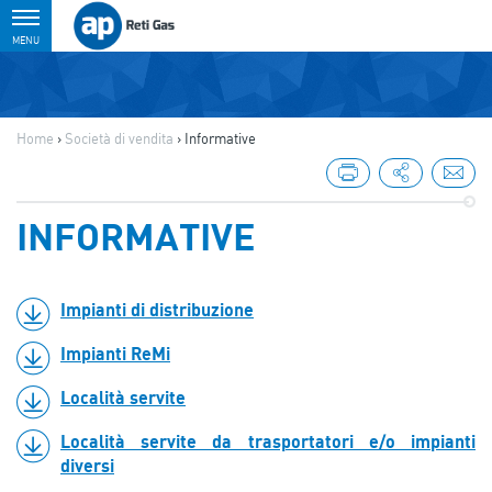
Toggle
MENU
navigation
Home
›
Società di vendita
›
Informative
INFORMATIVE
Impianti di distribuzione
Impianti ReMi
Località servite
Località servite da trasportatori e/o impianti
diversi