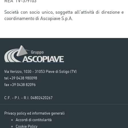
REA TV-379103
Società con socio unico, soggetta all’attività di direzione e
coordinamento di Ascopiave S.p.A.
Via Verizzo, 1030 - 31053 Pieve di Soligo (TV)
tel +39 0438 980098
fax +39 0438 82096
C.F. - P.I. - R.I. 04802420267
Privacy policy ed informative generali
Accordi di contitolarità
Cookie Policy