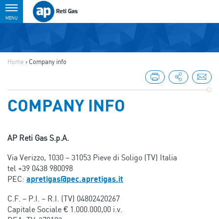
Toggle
MENU
navigation
Home
›
Company info
COMPANY INFO
AP Reti Gas S.p.A.
Via Verizzo, 1030 – 31053 Pieve di Soligo (TV) Italia
tel +39 0438 980098
PEC:
apretigas@pec.apretigas.it
C.F. – P.I. – R.I. (TV) 04802420267
Capitale Sociale € 1.000.000,00 i.v.