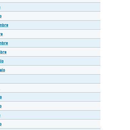
o
o
embre
re
mbre
mbre
io
aio
e
o
o
o
o