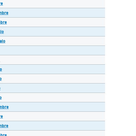
re
mbre
mbre
io
aio
e
o
o
o
o
embre
re
mbre
mbre