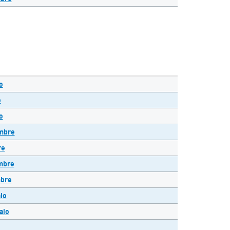
o
o
o
embre
re
mbre
mbre
io
aio