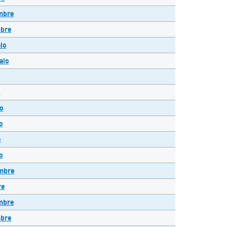
mbre
mbre
io
aio
e
o
o
o
o
embre
re
mbre
mbre