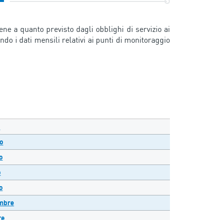
iene a quanto previsto dagli obblighi di servizio ai
do i dati mensili relativi ai punti di monitoraggio
e
o
o
o
o
embre
re