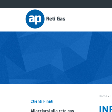
Home
›
C
Clienti Finali
IN
Allacciarsi alla rete gas