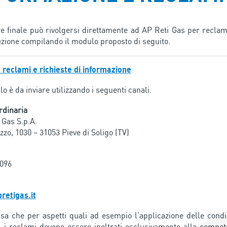
nte finale può rivolgersi direttamente ad AP Reti Gas per reclami 
uzione compilando il modulo proposto di seguito.
reclami e richieste di informazione
o è da inviare utilizzando i seguenti canali.
rdinaria
 Gas S.p.A.
izzo, 1030 – 31053 Pieve di Soligo (TV)
096
retigas.it
isa che per aspetti quali ad esempio l’applicazione delle condizi
, i reclami devono essere inoltrati esclusivamente alla compete