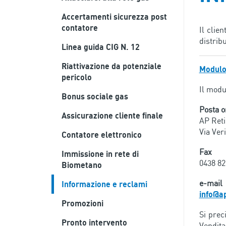
Accertamenti sicurezza post
contatore
Il clie
distrib
Linea guida CIG N. 12
Riattivazione da potenziale
Modulo 
pericolo
Il modul
Bonus sociale gas
Posta o
Assicurazione cliente finale
AP Reti
Via Ver
Contatore elettronico
Fax
Immissione in rete di
0438 82
Biometano
e-mail
Informazione e reclami
info@ap
Promozioni
Si prec
Pronto intervento
Vendita